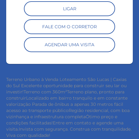
LIGAR
FALE COM O CORRETOR
AGENDAR UMA VISITA
Terreno Urbano à Venda Loteamento São Lucas | Caxias
do Sul Excelente oportunidade para construir seu lar ou
investir!Terreno com 360m²Terreno plano, pronto para
construirLocalizado em bairro tranquilo e em constante
valorização Parada de ônibus a apenas 30 metros fácil
acesso ao transporte públicoRegião residencial, com boa
vizinhança e infraestrutura completaÓtimo preço e
condições facilitadas!Entre em contato e agende uma
visita.Invista com segurança. Construa com tranquilidade.
Viva com qualidade!